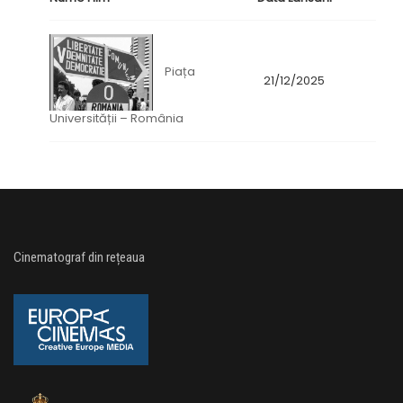
Piața
21/12/2025
Universității – România
Cinematograf din rețeaua