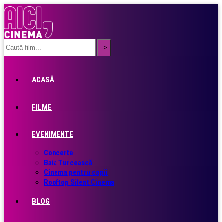
ACASĂ
FILME
EVENIMENTE
Concerte
Baia Turcească
Cinema pentru copii
Rooftop Silent Cinema
BLOG