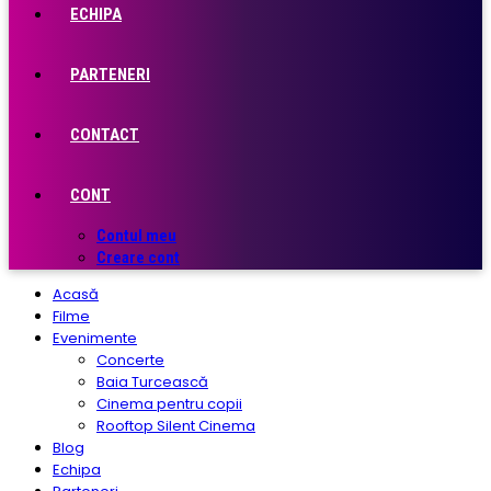
ECHIPA
PARTENERI
CONTACT
CONT
Contul meu
Creare cont
Acasă
Filme
Evenimente
Concerte
Baia Turcească
Cinema pentru copii
Rooftop Silent Cinema
Blog
Echipa