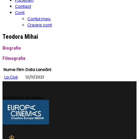
Parteneri
Contact
Cont
Contul meu
Creare cont
Teodora Mihai
Biografie
Filmografie
Nume Film
Data Lansării
La Civil
12/11/2021
Cinematograf din rețeaua