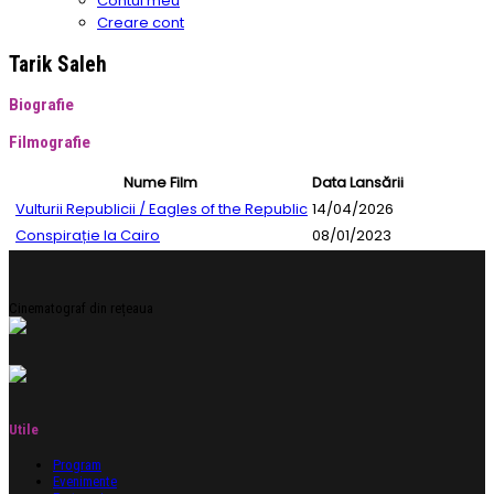
Contul meu
Creare cont
Tarik Saleh
Biografie
Filmografie
Nume Film
Data Lansării
Vulturii Republicii / Eagles of the Republic
14/04/2026
Conspirație la Cairo
08/01/2023
Cinematograf din rețeaua
Utile
Program
Evenimente