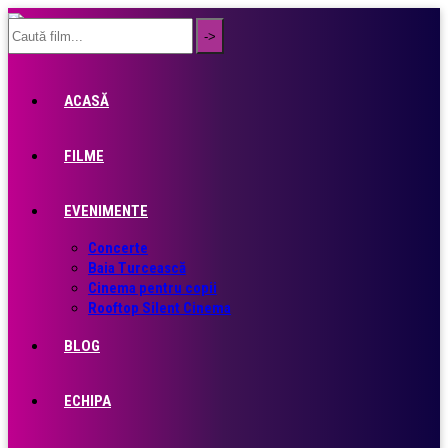
ACASĂ
FILME
EVENIMENTE
Concerte
Baia Turcească
Cinema pentru copii
Rooftop Silent Cinema
BLOG
ECHIPA