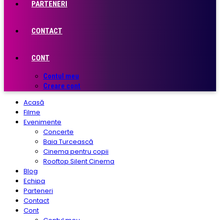
PARTENERI
CONTACT
CONT
Contul meu
Creare cont
Acasă
Filme
Evenimente
Concerte
Baia Turcească
Cinema pentru copii
Rooftop Silent Cinema
Blog
Echipa
Parteneri
Contact
Cont