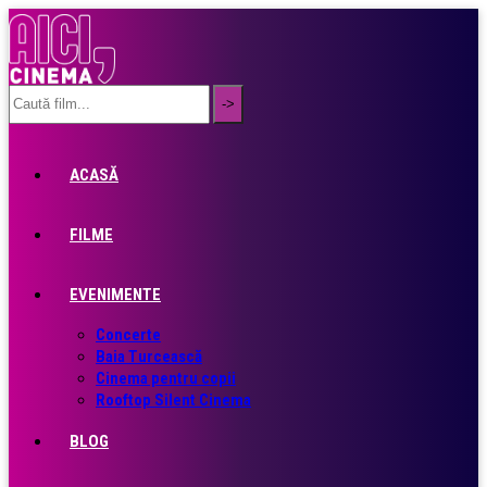
ACASĂ
FILME
EVENIMENTE
Concerte
Baia Turcească
Cinema pentru copii
Rooftop Silent Cinema
BLOG