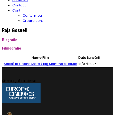
Parteneri
Contact
Cont
Contul meu
Creare cont
Raja Gosnell
Biografie
Filmografie
Nume Film
Data Lansării
Acasă la Coana Mare / Big Momma’s House
18/07/2026
Cinematograf din rețeaua