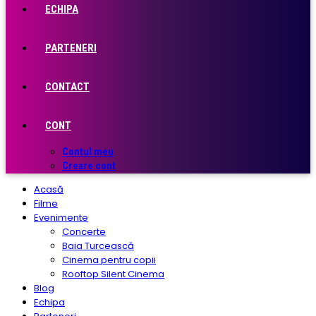
ECHIPA
PARTENERI
CONTACT
CONT
Contul meu
Creare cont
Acasă
Filme
Evenimente
Concerte
Baia Turcească
Cinema pentru copii
Rooftop Silent Cinema
Blog
Echipa