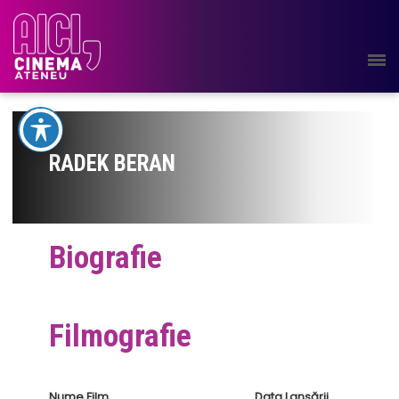
RADEK BERAN
Biografie
Filmografie
Nume Film
Data Lansării