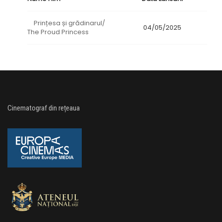
Prințesa și grădinarul/
04/05/2025
The Proud Princess
Cinematograf din rețeaua