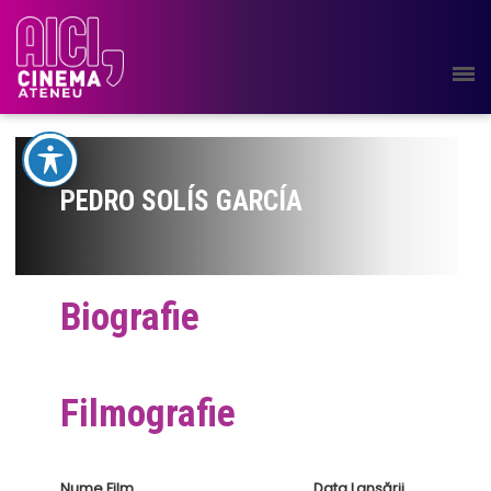
PEDRO SOLÍS GARCÍA
Biografie
Filmografie
Nume Film
Data Lansării