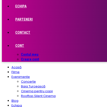
ECHIPA
PARTENERI
CONTACT
CONT
Contul meu
Creare cont
Acasă
Filme
Evenimente
Concerte
Baia Turcească
Cinema pentru copii
Rooftop Silent Cinema
Blog
Echipa