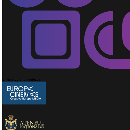
Cinematograf din rețeaua