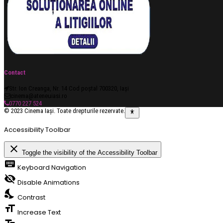
Contact
Str. Ion Creanga, Nr. 14 Cod poștal 700320, Iași
cinema@ateneuiasi.ro
0770 227 524
© 2023 Cinema Iași. Toate drepturile rezervate.
Accessibility Toolbar
close
Toggle the visibility of the Accessibility Toolbar
keyboard
Keyboard Navigation
visibility_off
Disable Animations
nights_stay
Contrast
format_size
Increase Text