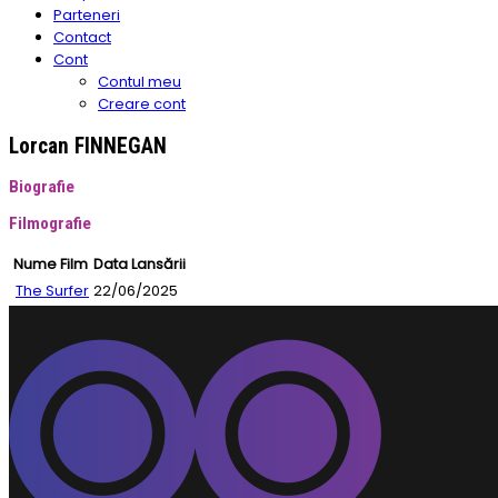
Parteneri
Contact
Cont
Contul meu
Creare cont
Lorcan FINNEGAN
Biografie
Filmografie
Nume Film
Data Lansării
The Surfer
22/06/2025