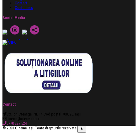
Contact
Contul meu
Social Media
Contact
Str. Ion Creanga, Nr. 14 Cod poștal 700320, Iași
cinema@ateneuiasi.ro
0770 227 524
© 2023 Cinema Iași. Toate drepturile rezervate.