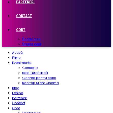
PARTENERI
CONTACT
CONT
Contul meu
Creare cont
Acasă
Filme
Evenimente
Concerte
Baia Turcească
Cinema pentru copii
Rooftop Silent Cinema
Blog
Echipa
Parteneri
Contact
Cont