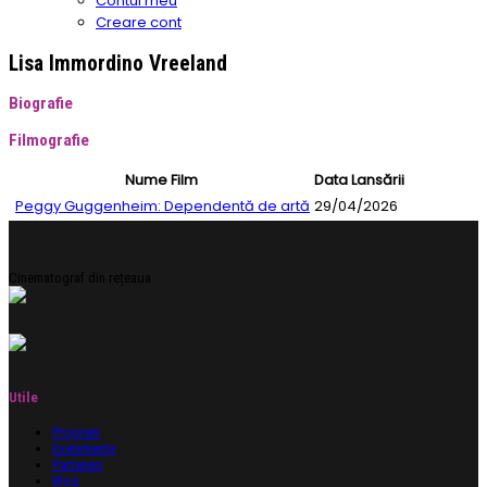
Contul meu
Creare cont
Lisa Immordino Vreeland
Biografie
Filmografie
Nume Film
Data Lansării
Peggy Guggenheim: Dependentă de artă
29/04/2026
Cinematograf din rețeaua
Utile
Program
Evenimente
Parteneri
Blog