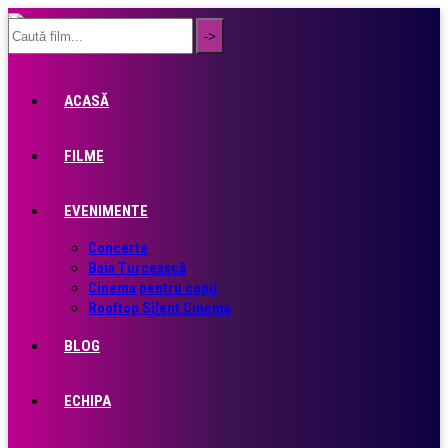
ACASĂ
FILME
EVENIMENTE
Concerte
Baia Turcească
Cinema pentru copii
Rooftop Silent Cinema
BLOG
ECHIPA