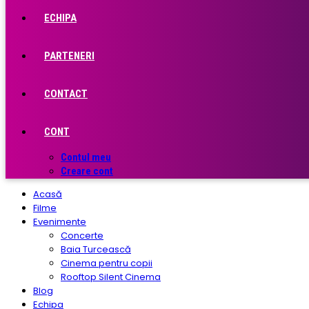
ECHIPA
PARTENERI
CONTACT
CONT
Contul meu
Creare cont
Acasă
Filme
Evenimente
Concerte
Baia Turcească
Cinema pentru copii
Rooftop Silent Cinema
Blog
Echipa