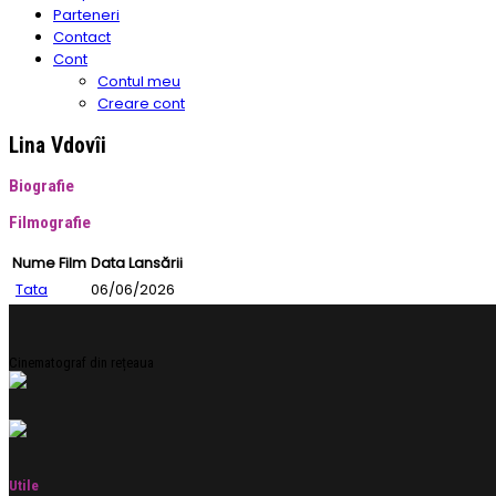
Parteneri
Contact
Cont
Contul meu
Creare cont
Lina Vdovîi
Biografie
Filmografie
Nume Film
Data Lansării
Tata
06/06/2026
Cinematograf din rețeaua
Utile