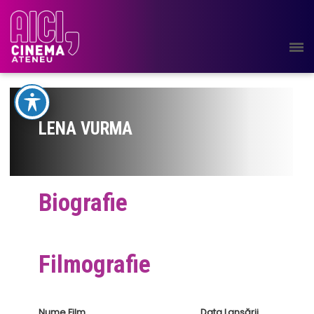
LENA VURMA
Biografie
Filmografie
Nume Film
Data Lansării