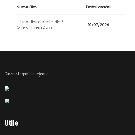
Nume Film
Data Lansării
Una dintre acele zile /
16/07/2026
One of Them Days
Cinematograf din rețeaua
Utile