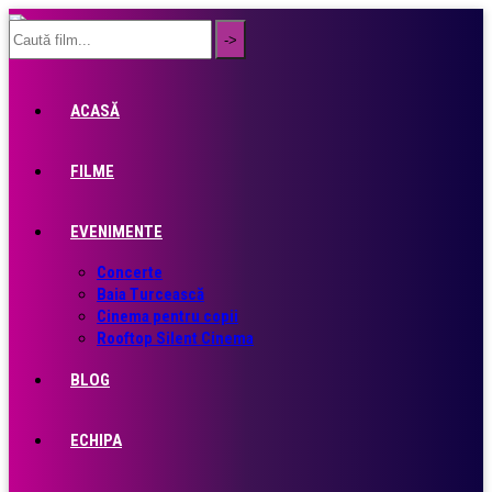
ACASĂ
FILME
EVENIMENTE
Concerte
Baia Turcească
Cinema pentru copii
Rooftop Silent Cinema
BLOG
ECHIPA