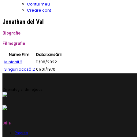
Contul meu
Creare cont
Jonathan del Val
Biografie
Filmografie
Nume Film
Data Lansării
Minionii 2
11/08/2022
Singuri acasă 2
01/01/1970
Cinematograf din rețeaua
Utile
Program