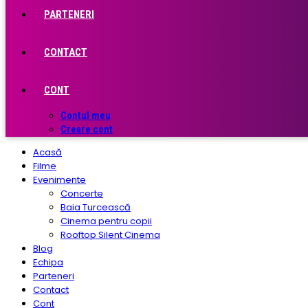
PARTENERI
CONTACT
CONT
Contul meu
Creare cont
Acasă
Filme
Evenimente
Concerte
Baia Turcească
Cinema pentru copii
Rooftop Silent Cinema
Blog
Echipa
Parteneri
Contact
Cont