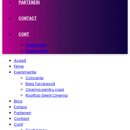
PARTENERI
CONTACT
CONT
Contul meu
Creare cont
Acasă
Filme
Evenimente
Concerte
Baia Turcească
Cinema pentru copii
Rooftop Silent Cinema
Blog
Echipa
Parteneri
Contact
Cont