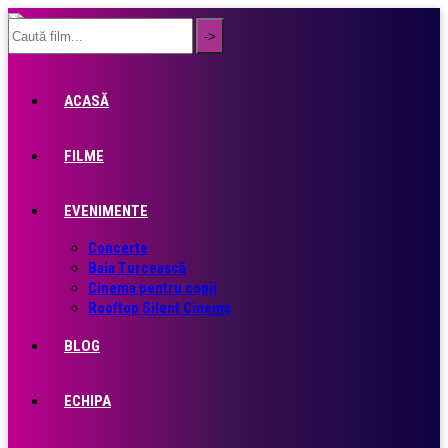
ACASĂ
FILME
EVENIMENTE
Concerte
Baia Turcească
Cinema pentru copii
Rooftop Silent Cinema
BLOG
ECHIPA