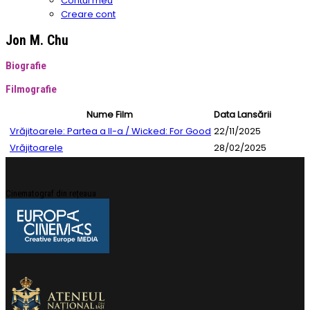
Contul meu
Creare cont
Jon M. Chu
Biografie
Filmografie
Nume Film
Data Lansării
Vrăjitoarele: Partea a II-a / Wicked: For Good
22/11/2025
Vrăjitoarele
28/02/2025
Cinematograf din rețeaua