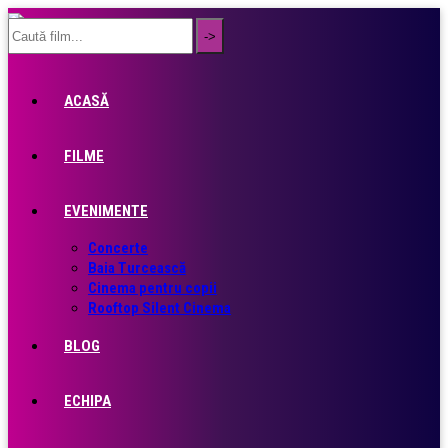
ACASĂ
FILME
EVENIMENTE
Concerte
Baia Turcească
Cinema pentru copii
Rooftop Silent Cinema
BLOG
ECHIPA