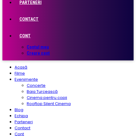
PARTENERI
CONTACT
CONT
Contul meu
Creare cont
Acasă
Filme
Evenimente
Concerte
Baia Turcească
Cinema pentru copii
Rooftop Silent Cinema
Blog
Echipa
Parteneri
Contact
Cont