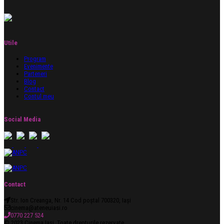
Utile
Program
Evenimente
Parteneri
Blog
Contact
Contul meu
Social Media
Contact
Str. Ion Creanga, Nr. 14 Cod poștal 700320, Iași
cinema@ateneuiasi.ro
0770 227 524
© 2023 Cinema Iași. Toate drepturile rezervate.