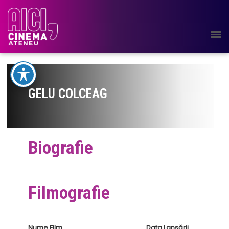
GELU COLCEAG
Biografie
Filmografie
Nume Film
Data Lansării