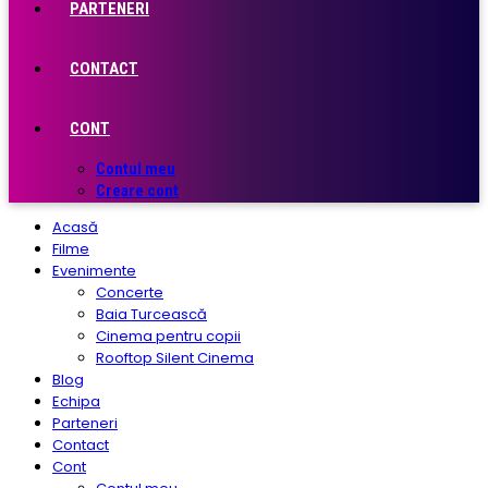
PARTENERI
CONTACT
CONT
Contul meu
Creare cont
Acasă
Filme
Evenimente
Concerte
Baia Turcească
Cinema pentru copii
Rooftop Silent Cinema
Blog
Echipa
Parteneri
Contact
Cont