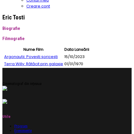
Contul meu
Creare cont
Eric Tosti
Biografie
Filmografie
Nume Film
Data Lansării
Argonauții: Povești șoricești
15/10/2023
Terra Willy: Rătăcit prin galaxie
01/01/1970
Cinematograf din rețeaua
Utile
Program
Evenimente