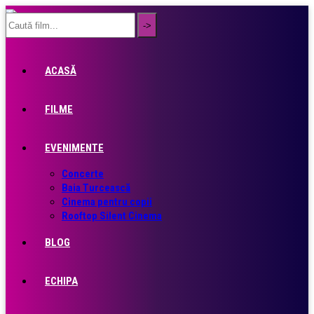
ACASĂ
FILME
EVENIMENTE
Concerte
Baia Turcească
Cinema pentru copii
Rooftop Silent Cinema
BLOG
ECHIPA