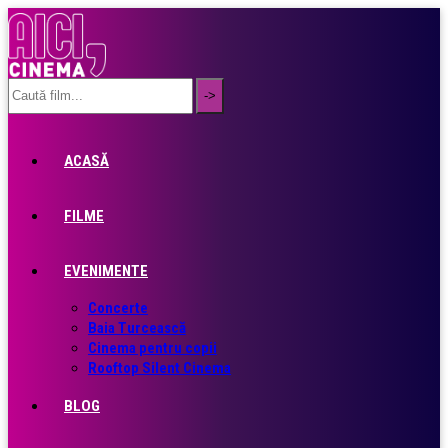
ACASĂ
FILME
EVENIMENTE
Concerte
Baia Turcească
Cinema pentru copii
Rooftop Silent Cinema
BLOG