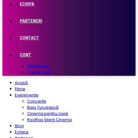
ECHIPA
PARTENERI
CONTACT
CONT
Contul meu
Creare cont
Acasă
Filme
Evenimente
Concerte
Baia Turcească
Cinema pentru copii
Rooftop Silent Cinema
Blog
Echipa