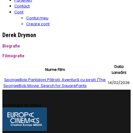
Parteneri
Contact
Cont
Contul meu
Creare cont
Derek Drymon
Biografie
Filmografie
Data
Nume Film
Lansării
SpongeBob Pantaloni Pătrați: Aventură cu pirați /The
14/02/2026
SpongeBob Movie: Search for SquarePants
Cinematograf din rețeaua