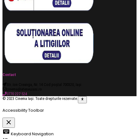
Contact
Str. Ion Creanga, Nr. 14 Cod poștal 700320, Iași
cinema@ateneuiasi.ro
0770 227 524
© 2023 Cinema Iași. Toate drepturile rezervate.
Accessibility Toolbar
close
Toggle
keyboard
Keyboard Navigation
the
visibility