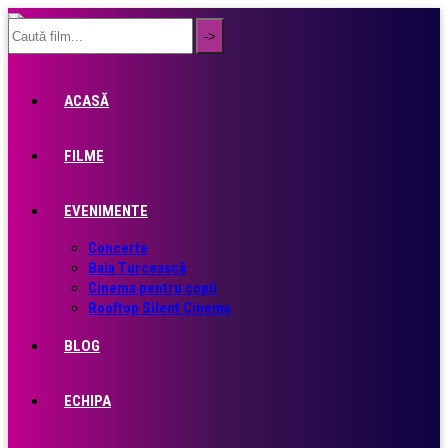
ACASĂ
FILME
EVENIMENTE
Concerte
Baia Turcească
Cinema pentru copii
Rooftop Silent Cinema
BLOG
ECHIPA