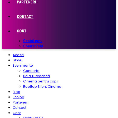
PARTENERI
CONTACT
CONT
Contul meu
Creare cont
Acasă
Filme
Evenimente
Concerte
Baia Turcească
Cinema pentru copii
Rooftop Silent Cinema
Blog
Echipa
Parteneri
Contact
Cont