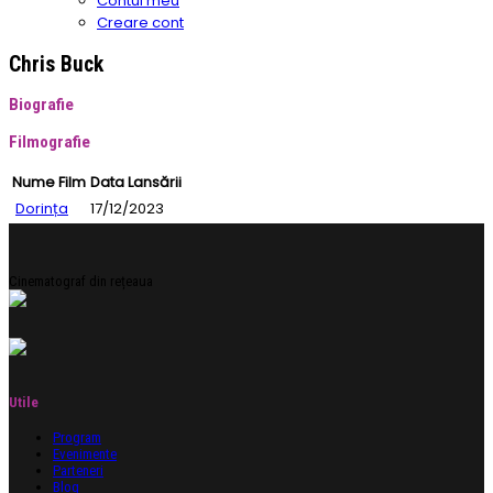
Contul meu
Creare cont
Chris Buck
Biografie
Filmografie
Nume Film
Data Lansării
Dorința
17/12/2023
Cinematograf din rețeaua
Utile
Program
Evenimente
Parteneri
Blog