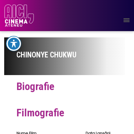
CHINONYE CHUKWU
Biografie
Filmografie
Nume Film
Data Lansării