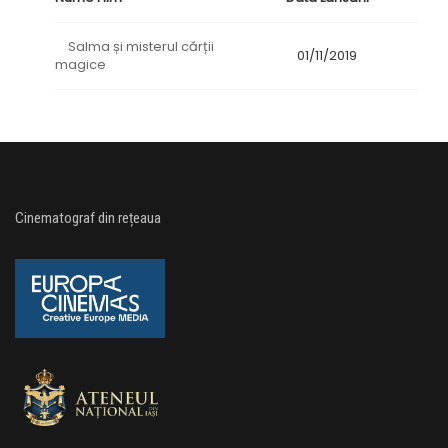
Salma și misterul cărții
01/11/2019
magice
Cinematograf din rețeaua