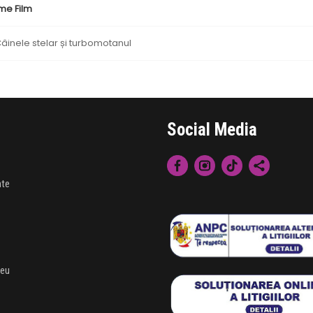
me Film
âinele stelar și turbomotanul
Social Media
nte
meu