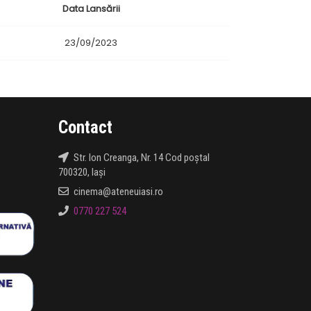
Data Lansării
23/09/2023
Contact
Str. Ion Creanga, Nr. 14 Cod poștal
700320, Iași
cinema@ateneuiasi.ro
0770 227 524