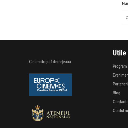
Nu
C
Utile
Cinematograf din rețeaua
Program
Evenime
Parteneri
Blog
Contact
Contul 