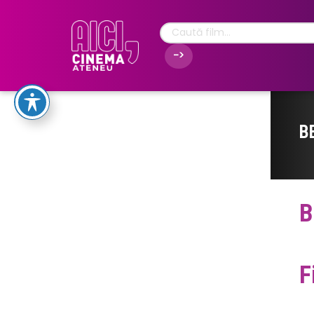
B
B
F