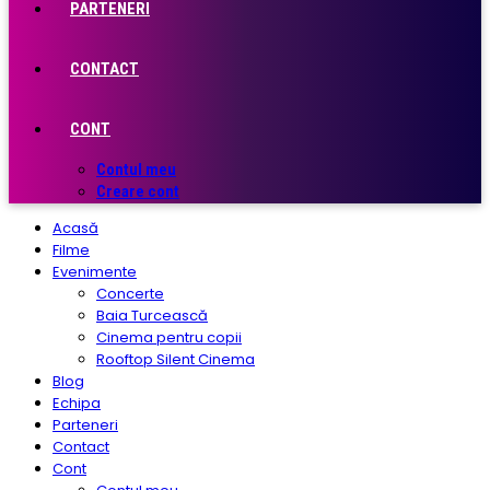
PARTENERI
CONTACT
CONT
Contul meu
Creare cont
Acasă
Filme
Evenimente
Concerte
Baia Turcească
Cinema pentru copii
Rooftop Silent Cinema
Blog
Echipa
Parteneri
Contact
Cont