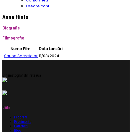
Contul meu
Creare cont
Anna Hints
Biografie
Filmografie
Nume Film
Data Lansării
Sauna Secretelor
11/08/2024
Cinematograf din rețeaua
Utile
Program
Evenimente
Parteneri
Blog