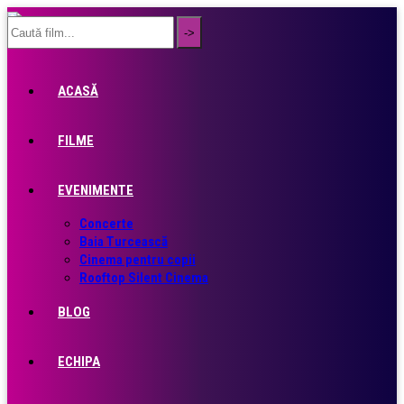
ACASĂ
FILME
EVENIMENTE
Concerte
Baia Turcească
Cinema pentru copii
Rooftop Silent Cinema
BLOG
ECHIPA