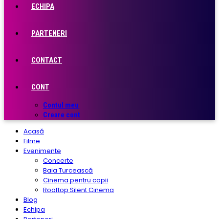
ECHIPA
PARTENERI
CONTACT
CONT
Contul meu
Creare cont
Acasă
Filme
Evenimente
Concerte
Baia Turcească
Cinema pentru copii
Rooftop Silent Cinema
Blog
Echipa