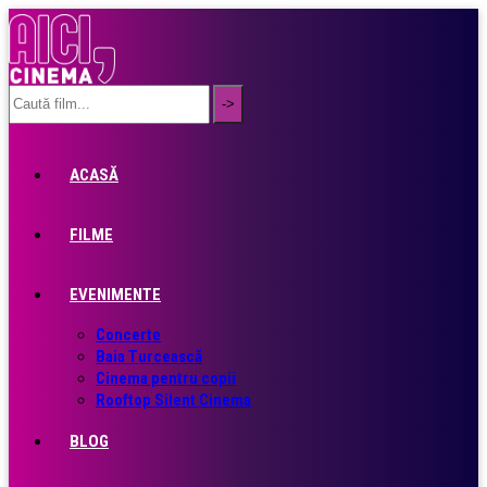
ACASĂ
FILME
EVENIMENTE
Concerte
Baia Turcească
Cinema pentru copii
Rooftop Silent Cinema
BLOG