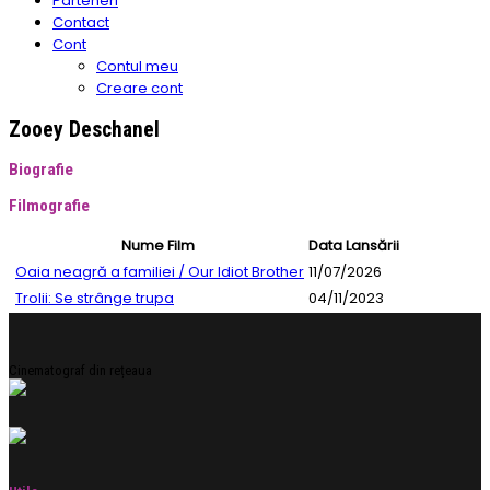
Parteneri
Contact
Cont
Contul meu
Creare cont
Zooey Deschanel
Biografie
Filmografie
Nume Film
Data Lansării
Oaia neagră a familiei / Our Idiot Brother
11/07/2026
Trolii: Se strânge trupa
04/11/2023
Cinematograf din rețeaua