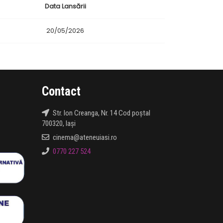
Data Lansării
20/05/2026
Contact
Str. Ion Creanga, Nr. 14 Cod poștal
700320, Iași
cinema@ateneuiasi.ro
0770 227 524