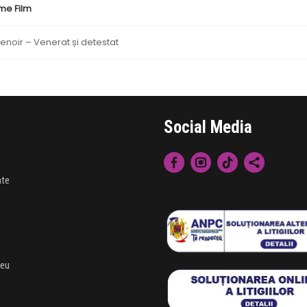
me Film
enoir – Venerat și detestat
Social Media
nte
meu