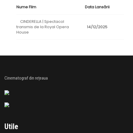
Nume Film
Data Lansării
CINDERELLA | Spectacol
transmis de la Royal Opera
14/12/2025
House
Cinematograf din rețeaua
Utile