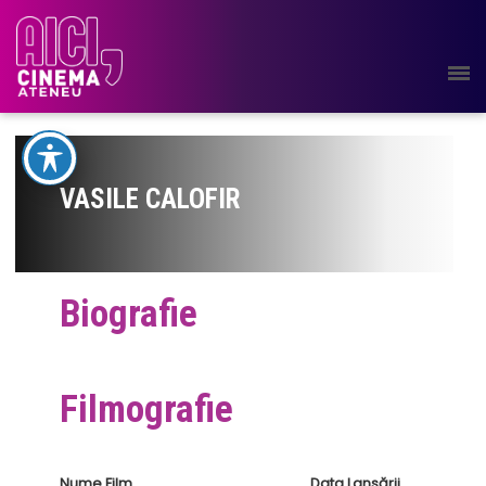
VASILE CALOFIR
Biografie
Filmografie
Nume Film
Data Lansării