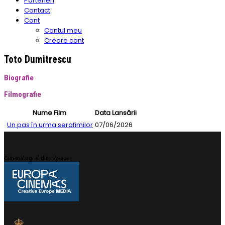
Parteneri
Contact
Cont
Contul meu
Creare cont
Toto Dumitrescu
Biografie
Filmografie
Nume Film
Data Lansării
Un pas în urma serafimilor
07/06/2026
Cinematograf din rețeaua