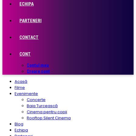
ECHIPA
PARTENERI
CONTACT
CONT
Contul meu
Creare cont
Acasă
Filme
Evenimente
Concerte
Baia Turcească
Cinema pentru copii
Rooftop Silent Cinema
Blog
Echipa