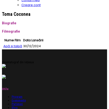
Contul meu
Creare cont
Toma Coconea
Biografie
Filmografie
Nume Film
Data Lansării
Apă și talpă
30/12/2024
Cinematograf din rețeaua
Utile
Program
Evenimente
Parteneri
Blog