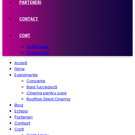
PARTENERI
CONTACT
CONT
Contul meu
Creare cont
Acasă
Filme
Evenimente
Concerte
Baia Turcească
Cinema pentru copii
Rooftop Silent Cinema
Blog
Echipa
Parteneri
Contact
Cont