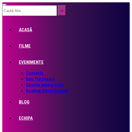
ACASĂ
FILME
EVENIMENTE
Concerte
Baia Turcească
Cinema pentru copii
Rooftop Silent Cinema
BLOG
ECHIPA