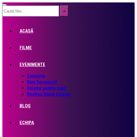
ACASĂ
FILME
EVENIMENTE
Concerte
Baia Turcească
Cinema pentru copii
Rooftop Silent Cinema
BLOG
ECHIPA