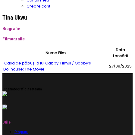
Contul meu
Creare cont
Tina Ukwu
Biografie
Filmografie
Data
Nume Film
Lansării
Casa de păpuși a lui Gabby: Filmul / Gabby’s
27/09/2025
Dollhouse: The Movie
Cinematograf din rețeaua
Utile
Program