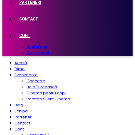
PARTENERI
CONTACT
CONT
Contul meu
Creare cont
Acasă
Filme
Evenimente
Concerte
Baia Turcească
Cinema pentru copii
Rooftop Silent Cinema
Blog
Echipa
Parteneri
Contact
Cont