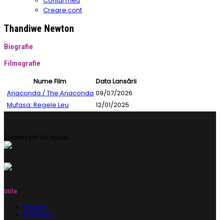
Contul meu
Creare cont
Thandiwe Newton
Biografie
Filmografie
Nume Film
Data Lansării
Anaconda / The Anaconda
09/07/2026
Mufasa: Regele Leu
12/01/2025
Cinematograf din rețeaua
Utile
Program
Evenimente