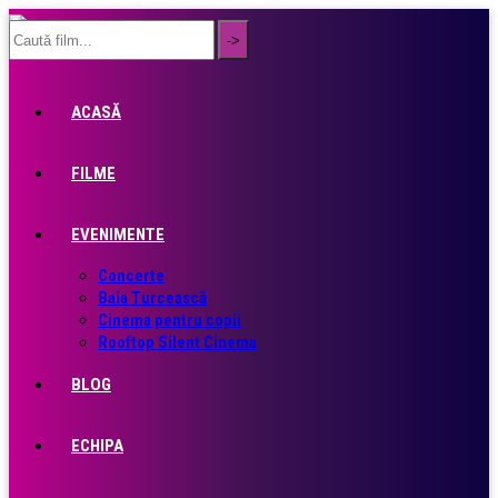
ACASĂ
FILME
EVENIMENTE
Concerte
Baia Turcească
Cinema pentru copii
Rooftop Silent Cinema
BLOG
ECHIPA