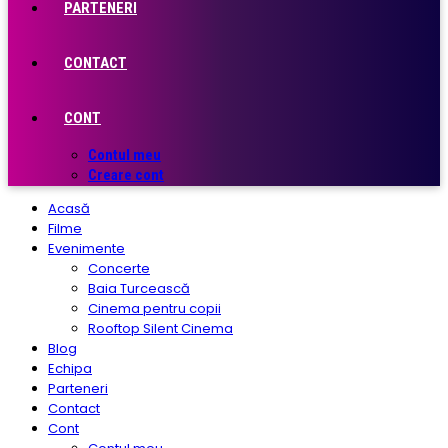
PARTENERI
CONTACT
CONT
Contul meu
Creare cont
Acasă
Filme
Evenimente
Concerte
Baia Turcească
Cinema pentru copii
Rooftop Silent Cinema
Blog
Echipa
Parteneri
Contact
Cont