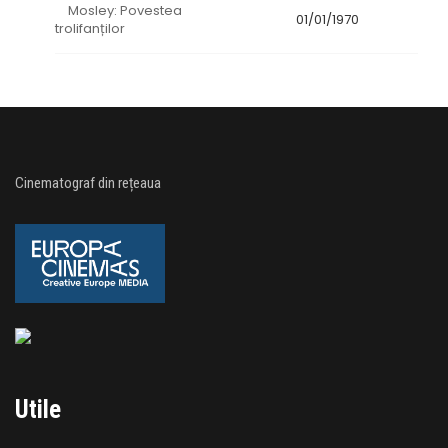
Mosley: Povestea
01/01/1970
trolifanților
Cinematograf din rețeaua
Utile