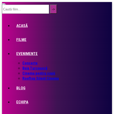
ACASĂ
FILME
EVENIMENTE
Concerte
Baia Turcească
Cinema pentru copii
Rooftop Silent Cinema
BLOG
ECHIPA