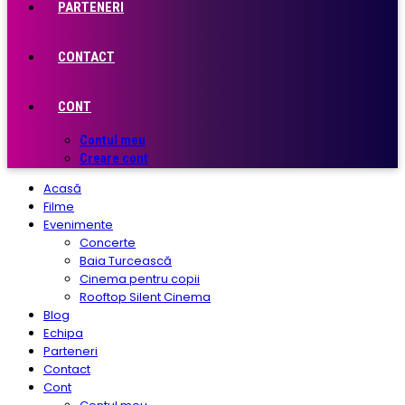
PARTENERI
CONTACT
CONT
Contul meu
Creare cont
Acasă
Filme
Evenimente
Concerte
Baia Turcească
Cinema pentru copii
Rooftop Silent Cinema
Blog
Echipa
Parteneri
Contact
Cont