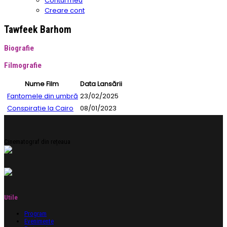
Contul meu
Creare cont
Tawfeek Barhom
Biografie
Filmografie
Nume Film
Data Lansării
Fantomele din umbră
23/02/2025
Conspirație la Cairo
08/01/2023
Cinematograf din rețeaua
Utile
Program
Evenimente