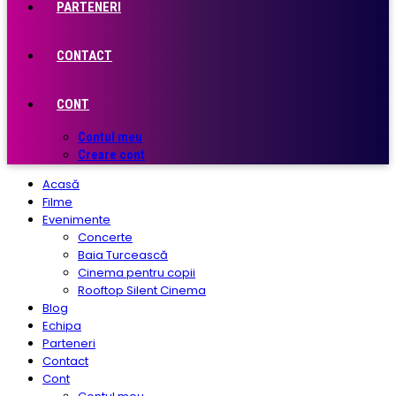
PARTENERI
CONTACT
CONT
Contul meu
Creare cont
Acasă
Filme
Evenimente
Concerte
Baia Turcească
Cinema pentru copii
Rooftop Silent Cinema
Blog
Echipa
Parteneri
Contact
Cont