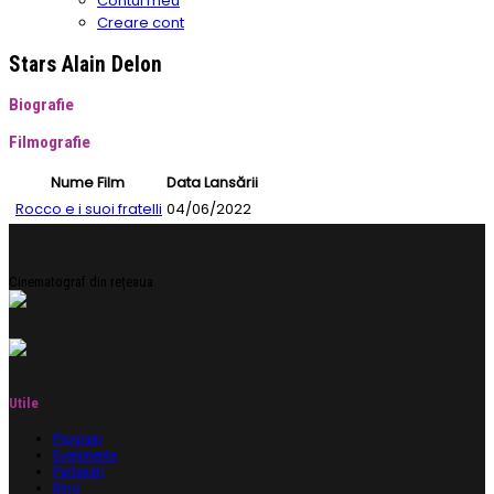
Contul meu
Creare cont
Stars Alain Delon
Biografie
Filmografie
Nume Film
Data Lansării
Rocco e i suoi fratelli
04/06/2022
Cinematograf din rețeaua
Utile
Program
Evenimente
Parteneri
Blog