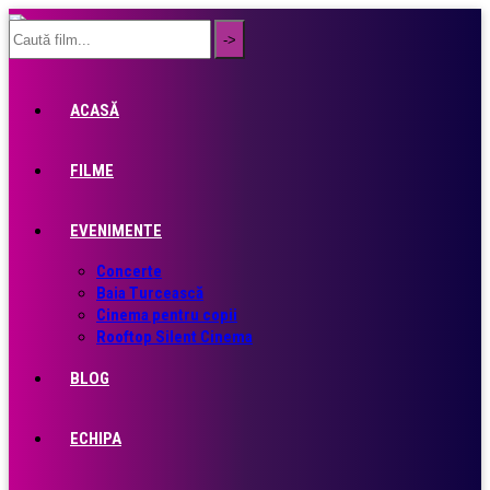
ACASĂ
FILME
EVENIMENTE
Concerte
Baia Turcească
Cinema pentru copii
Rooftop Silent Cinema
BLOG
ECHIPA