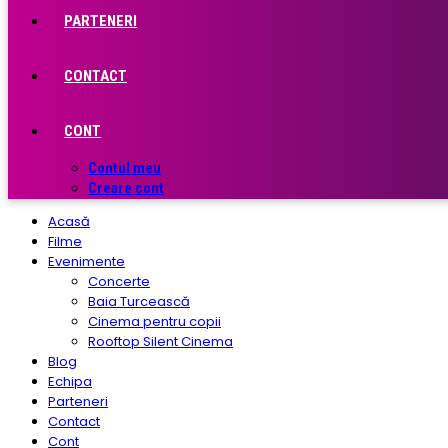
PARTENERI
CONTACT
CONT
Contul meu
Creare cont
Acasă
Filme
Evenimente
Concerte
Baia Turcească
Cinema pentru copii
Rooftop Silent Cinema
Blog
Echipa
Parteneri
Contact
Cont