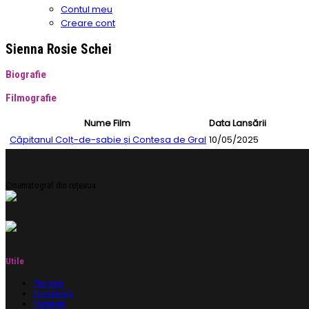
Contul meu
Creare cont
Sienna Rosie Schei
Biografie
Filmografie
Nume Film
Data Lansării
Căpitanul Colț-de-sabie și Contesa de Gral
10/05/2025
Cinematograf din rețeaua
Utile
Program
Evenimente
Parteneri