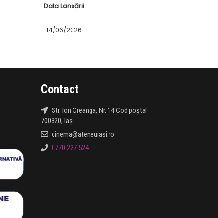
Data Lansării
14/06/2026
Contact
Str. Ion Creanga, Nr. 14 Cod poștal
700320, Iași
cinema@ateneuiasi.ro
0770 227 524