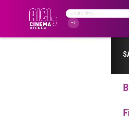
S
B
F