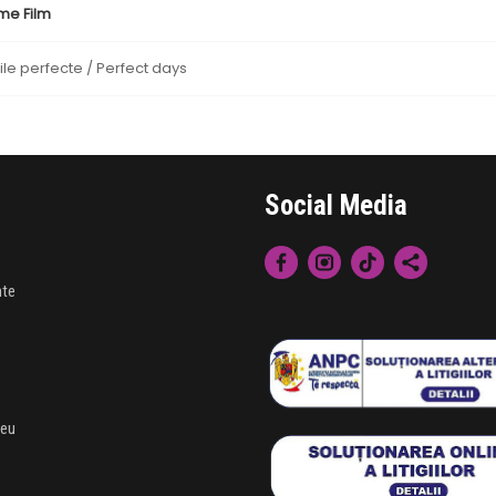
me Film
ile perfecte / Perfect days
Social Media
nte
meu