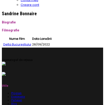
Contul meu
Creare cont
Sandrine Bonnaire
Biografie
Filmografie
Nume Film
Data Lansării
Delta Bucureștiului
28/09/2022
Cinematograf din rețeaua
Utile
Program
Evenimente
Parteneri
Blog