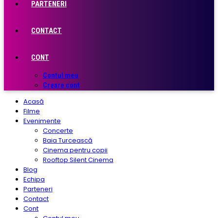
PARTENERI
CONTACT
CONT
Contul meu
Creare cont
Acasă
Filme
Evenimente
Concerte
Baia Turcească
Cinema pentru copii
Rooftop Silent Cinema
Blog
Echipa
Parteneri
Contact
Cont