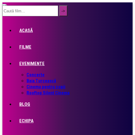
ACASĂ
FILME
EVENIMENTE
Concerte
Baia Turcească
Cinema pentru copii
Rooftop Silent Cinema
BLOG
ECHIPA