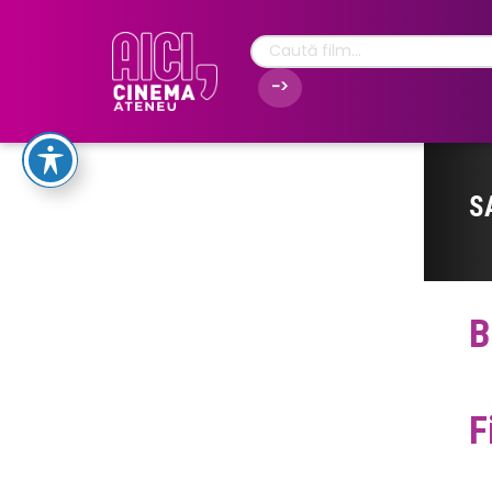
S
B
F