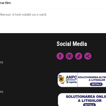
me Film
ftersun: A fost odată ca o vară
Social Media
nte
meu