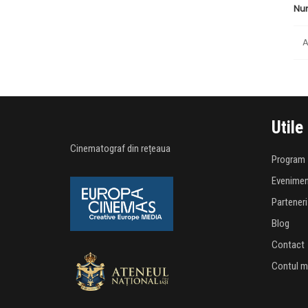
Nu
A
Utile
Cinematograf din rețeaua
Program
Evenime
Parteneri
Blog
Contact
Contul 