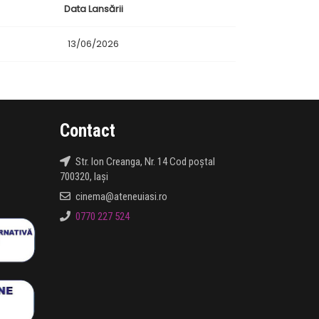
Data Lansării
13/06/2026
Contact
Str. Ion Creanga, Nr. 14 Cod poștal
700320, Iași
cinema@ateneuiasi.ro
0770 227 524