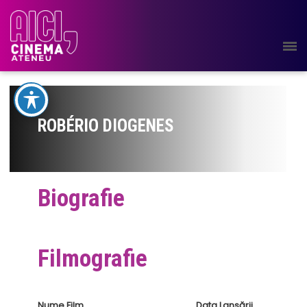
ROBÉRIO DIOGENES
Biografie
Filmografie
Nume Film
Data Lansării