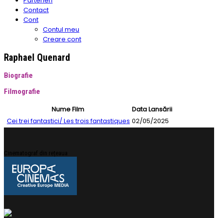
Parteneri
Contact
Cont
Contul meu
Creare cont
Raphael Quenard
Biografie
Filmografie
Nume Film
Data Lansării
Cei trei fantastici/ Les trois fantastiques
02/05/2025
Cinematograf din rețeaua