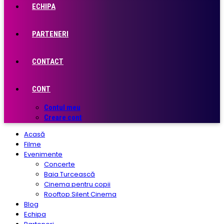
ECHIPA
PARTENERI
CONTACT
CONT
Contul meu
Creare cont
Acasă
Filme
Evenimente
Concerte
Baia Turcească
Cinema pentru copii
Rooftop Silent Cinema
Blog
Echipa