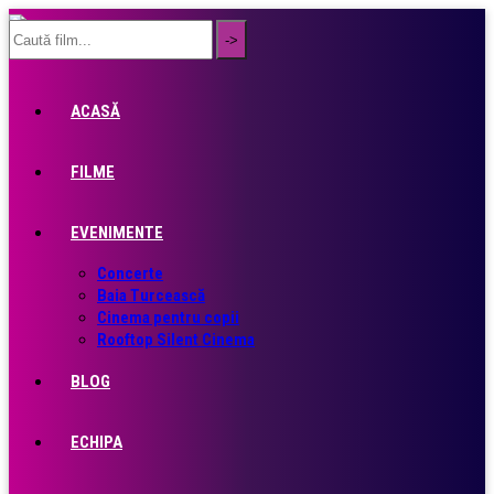
ACASĂ
FILME
EVENIMENTE
Concerte
Baia Turcească
Cinema pentru copii
Rooftop Silent Cinema
BLOG
ECHIPA