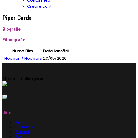
Contul meu
Creare cont
Piper Curda
Biografie
Filmografie
Nume Film
Data Lansării
Hopperi / Hoppers
23/05/2026
Cinematograf din rețeaua
Utile
Program
Evenimente
Parteneri
Blog