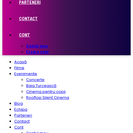
PARTENERI
CONTACT
CONT
Contul meu
Creare cont
Acasă
Filme
Evenimente
Concerte
Baia Turcească
Cinema pentru copii
Rooftop Silent Cinema
Blog
Echipa
Parteneri
Contact
Cont