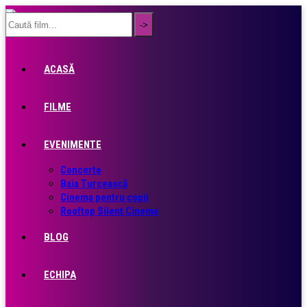
ACASĂ
FILME
EVENIMENTE
Concerte
Baia Turcească
Cinema pentru copii
Rooftop Silent Cinema
BLOG
ECHIPA