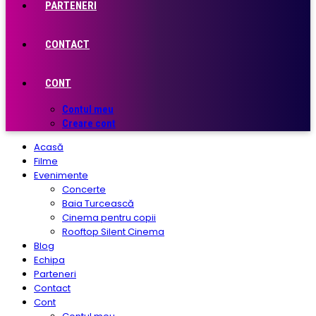
PARTENERI
CONTACT
CONT
Contul meu
Creare cont
Acasă
Filme
Evenimente
Concerte
Baia Turcească
Cinema pentru copii
Rooftop Silent Cinema
Blog
Echipa
Parteneri
Contact
Cont