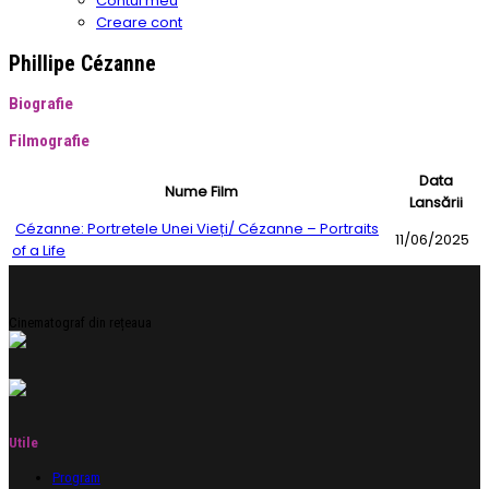
Contul meu
Creare cont
Phillipe Cézanne
Biografie
Filmografie
Data
Nume Film
Lansării
Cézanne: Portretele Unei Vieți/ Cézanne – Portraits
11/06/2025
of a Life
Cinematograf din rețeaua
Utile
Program