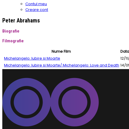
Contul meu
Creare cont
Peter Abrahams
Biografie
Filmografie
Nume Film
Data
Michelangelo: Iubire și Moarte
12/1
Michelangelo: Iubire și Moarte/ Michelangelo: Love and Death
14/0