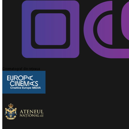
Cinematograf din rețeaua