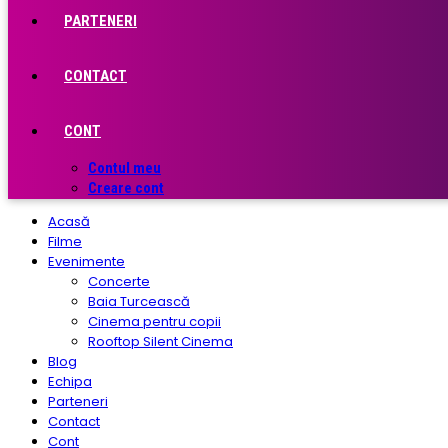
PARTENERI
CONTACT
CONT
Contul meu
Creare cont
Acasă
Filme
Evenimente
Concerte
Baia Turcească
Cinema pentru copii
Rooftop Silent Cinema
Blog
Echipa
Parteneri
Contact
Cont