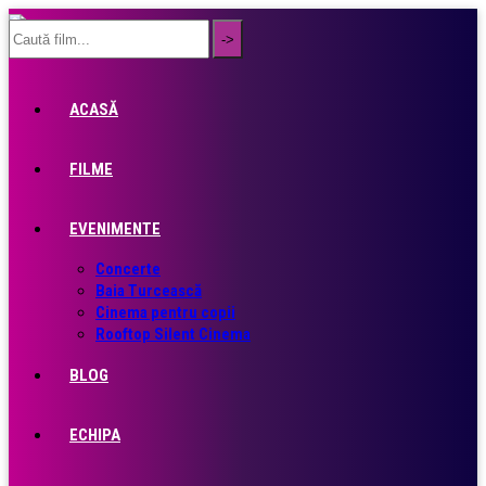
ACASĂ
FILME
EVENIMENTE
Concerte
Baia Turcească
Cinema pentru copii
Rooftop Silent Cinema
BLOG
ECHIPA