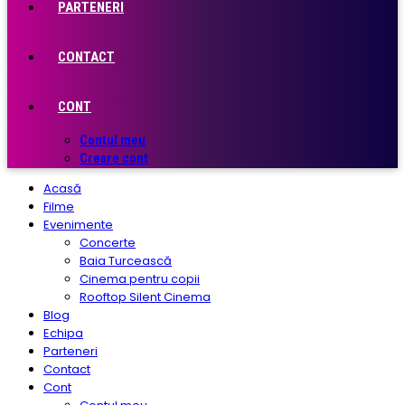
PARTENERI
CONTACT
CONT
Contul meu
Creare cont
Acasă
Filme
Evenimente
Concerte
Baia Turcească
Cinema pentru copii
Rooftop Silent Cinema
Blog
Echipa
Parteneri
Contact
Cont