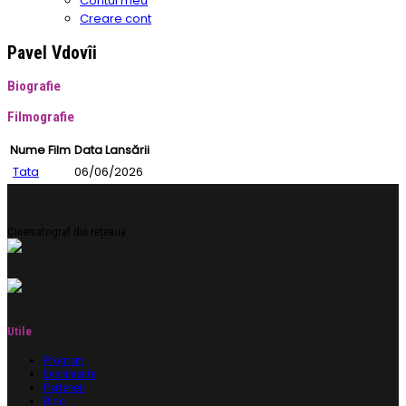
Contul meu
Creare cont
Pavel Vdovîi
Biografie
Filmografie
Nume Film
Data Lansării
Tata
06/06/2026
Cinematograf din rețeaua
Utile
Program
Evenimente
Parteneri
Blog