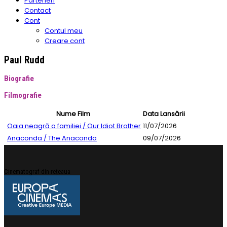
Parteneri
Contact
Cont
Contul meu
Creare cont
Paul Rudd
Biografie
Filmografie
Nume Film
Data Lansării
Oaia neagră a familiei / Our Idiot Brother
11/07/2026
Anaconda / The Anaconda
09/07/2026
Cinematograf din rețeaua