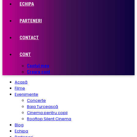
ECHIPA
PARTENERI
CONTACT
CONT
Contul meu
Creare cont
Acasă
Filme
Evenimente
Concerte
Baia Turcească
Cinema pentru copii
Rooftop Silent Cinema
Blog
Echipa