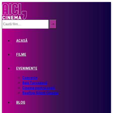
ACASĂ
FILME
EVENIMENTE
Concerte
Baia Turcească
Cinema pentru copii
Rooftop Silent Cinema
BLOG