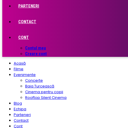
PARTENERI
CONTACT
CONT
Contul meu
Creare cont
Acasă
Filme
Evenimente
Concerte
Baia Turcească
Cinema pentru copii
Rooftop Silent Cinema
Blog
Echipa
Parteneri
Contact
Cont