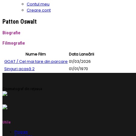
Contul meu
Creare cont
Patton Oswalt
Biografie
Filmografie
Nume Film
Data Lansării
GOAT / Cel mai tare din parcare
01/03/2026
Singuri acasă 2
01/01/1970
Cinematograf din rețeaua
Utile
Program