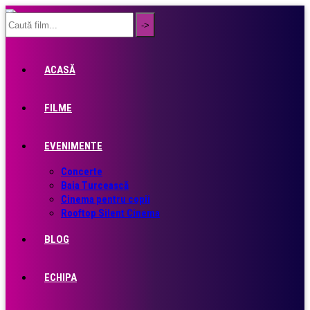
ACASĂ
FILME
EVENIMENTE
Concerte
Baia Turcească
Cinema pentru copii
Rooftop Silent Cinema
BLOG
ECHIPA