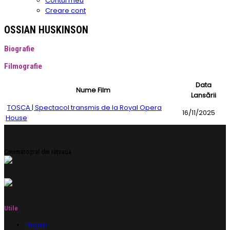
Contul meu
Creare cont
OSSIAN HUSKINSON
Biografie
Filmografie
Data
Nume Film
Lansării
TOSCA | Spectacol transmis de la Royal Opera
16/11/2025
House
Cinematograf din rețeaua
Utile
Program