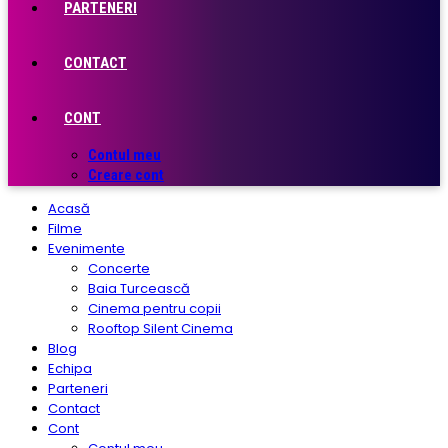
PARTENERI
CONTACT
CONT
Contul meu
Creare cont
Acasă
Filme
Evenimente
Concerte
Baia Turcească
Cinema pentru copii
Rooftop Silent Cinema
Blog
Echipa
Parteneri
Contact
Cont