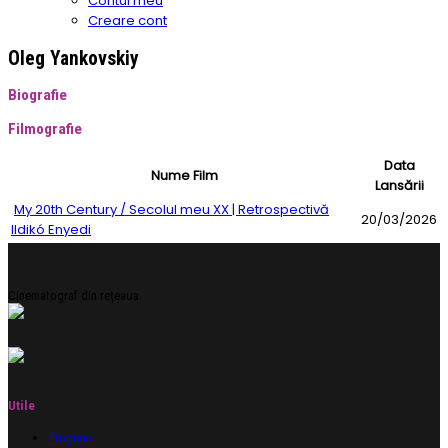
Contul meu
Creare cont
Oleg Yankovskiy
Biografie
Filmografie
Data
Nume Film
Lansării
My 20th Century / Secolul meu XX | Retrospectivă
20/03/2026
Ildikó Enyedi
Cinematograf din rețeaua
Utile
Program