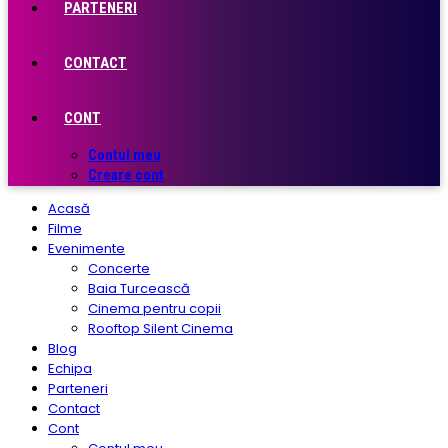
PARTENERI
CONTACT
CONT
Contul meu
Creare cont
Acasă
Filme
Evenimente
Concerte
Baia Turcească
Cinema pentru copii
Rooftop Silent Cinema
Blog
Echipa
Parteneri
Contact
Cont