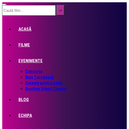
ACASĂ
FILME
EVENIMENTE
Concerte
Baia Turcească
Cinema pentru copii
Rooftop Silent Cinema
BLOG
ECHIPA