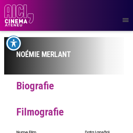
NOÉMIE MERLANT
Biografie
Filmografie
Nume Film
Data Lansării