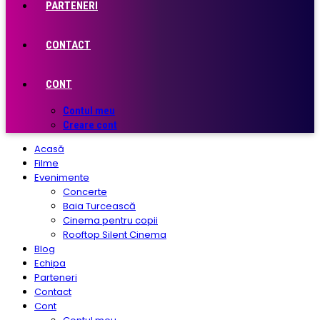
PARTENERI
CONTACT
CONT
Contul meu
Creare cont
Acasă
Filme
Evenimente
Concerte
Baia Turcească
Cinema pentru copii
Rooftop Silent Cinema
Blog
Echipa
Parteneri
Contact
Cont