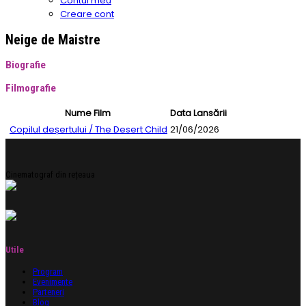
Contul meu
Creare cont
Neige de Maistre
Biografie
Filmografie
Nume Film
Data Lansării
Copilul deșertului / The Desert Child
21/06/2026
Cinematograf din rețeaua
Utile
Program
Evenimente
Parteneri
Blog