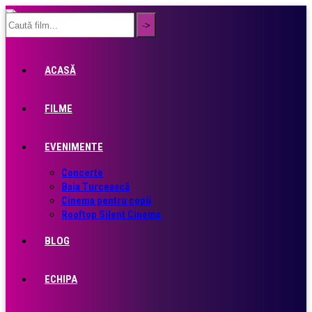
ACASĂ
FILME
EVENIMENTE
Concerte
Baia Turcească
Cinema pentru copii
Rooftop Silent Cinema
BLOG
ECHIPA